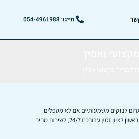
שר
חייגו: 054-4961988
מקצועי ואמין
ות מהיר, מקצועי ואמין
לגרום לנזקים משמעותיים אם לא מטפלים
בהם במהרה. אם אתם תושבי ראשון לציון או באזור המרכז, אתם לא צריכים להלחץ – אינסטלטור חירום בראשון לציון זמין עבורכם 24/7, לשירות מהיר