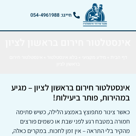
חייגו: 054-4961988
אינסטלטור חירום בראשון לציון
דף הבית
»
מידע מקצועי
»
בלוג אינסטלטור
»
אינסטלטור חירום
בראשון לציון
אינסטלטור חירום בראשון לציון – מגיע
במהירות, פותר ביעילות!
כאשר צינור מתפוצץ באמצע הלילה, כשיש סתימה
חמורה במטבח רגע לפני שבת או כשמים פורצים
מהקיר בלי התראה – אין זמן לחכות. במקרים כאלה,