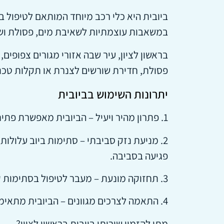
ביובית היא כלי רכב מיוחד המותאם לטיפול 
במשאבות עוצמתיות לשאיבת מים, פסולת ושמנ
בראשון לציון, עיר שבה אזורי מגורים צפופים
פסולת, חדירת שורשים לצנרת או תקלות טכנ
יתרונות השימוש בביובית
1. פתרון מהיר ויעיל – הביובית מאפשרת פתיחת סתימות במהירות תוך שימוש בטכנולוגיות מתקדמות שמבטיחות פתרון יסודי.
2. מניעת נזק סביבתי – סתימות ביוב עלולו
פגיעה בסביבה.
3. תחזוקה מונעת – מעבר לטיפול בסתימות קיימות, ניתן להשתמש בביובית לניקוי צנרת באופן שוטף, כדי למנוע תקלות עתידיות.
4. התאמה לצרכים מגוונים – הביובית מתאימה לטיפול בבעיות ביוב בבתים פרטיים, בניינים משותפים, מפעלים ומוסדות ציבוריים.
מתי להזמין שירותי ביובית בראשון לציון?