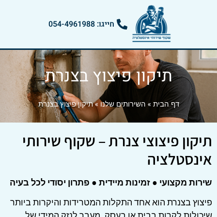
חייגו: 054-4961988
תיקון פיצוץ בצנרת
דף הבית
»
השירותים שלנו
»
תיקון פיצוץ בצנרת
תיקון פיצוצי צנרת – שקוף שירותי
אינסטלציה
שירות מקצועי ● זמינות מיידית ● פתרון יסודי לכל בעיה
פיצוץ בצנרת הוא אחד התקלות המטרידות והיקרות ביותר
שיכולות לקרות בבית או בעסק. מעבר לנזק המידי של